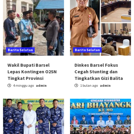
Barito Selatan
Barito Selatan
Wakil Bupati Barsel
Dinkes Barsel Fokus
Lepas Kontingen O2SN
Cegah Stunting dan
Tingkat Provinsi
Tingkatkan Gizi Balita
4 minggu ago
admin
1 bulan ago
admin