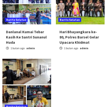
Barito Selatan
Barito Selatan
Danlanal Kumai Tebar
Hari Bhayangkara ke-
Kasih Ke Santri Sunanul
80, Polres Barsel Gelar
Huda
Upacara Khidmat
1 bulan ago
admin
1 bulan ago
admin
Barito Selatan