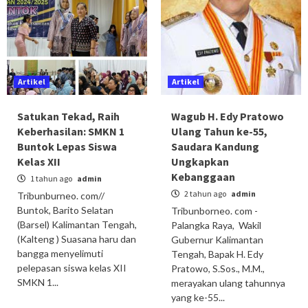
Artikel
Artikel
Satukan Tekad, Raih
Wagub H. Edy Pratowo
Keberhasilan: SMKN 1
Ulang Tahun ke-55,
Buntok Lepas Siswa
Saudara Kandung
Kelas XII
Ungkapkan
Kebanggaan
1 tahun ago
admin
2 tahun ago
admin
Tribunburneo. com//
Buntok, Barito Selatan
Tribunborneo. com -
(Barsel) Kalimantan Tengah,
Palangka Raya, Wakil
(Kalteng ) Suasana haru dan
Gubernur Kalimantan
bangga menyelimuti
Tengah, Bapak H. Edy
pelepasan siswa kelas XII
Pratowo, S.Sos., M.M.,
SMKN 1...
merayakan ulang tahunnya
yang ke-55...