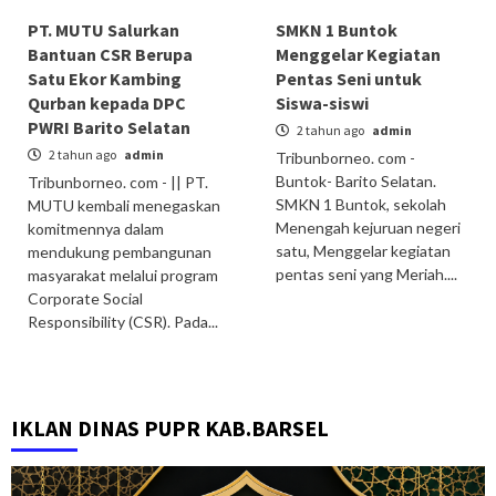
PT. MUTU Salurkan
SMKN 1 Buntok
Bantuan CSR Berupa
Menggelar Kegiatan
Satu Ekor Kambing
Pentas Seni untuk
Qurban kepada DPC
Siswa-siswi
PWRI Barito Selatan
2 tahun ago
admin
2 tahun ago
admin
Tribunborneo. com -
Buntok- Barito Selatan.
Tribunborneo. com - || PT.
SMKN 1 Buntok, sekolah
MUTU kembali menegaskan
Menengah kejuruan negeri
komitmennya dalam
satu, Menggelar kegiatan
mendukung pembangunan
pentas seni yang Meriah....
masyarakat melalui program
Corporate Social
Responsibility (CSR). Pada...
IKLAN DINAS PUPR KAB.BARSEL