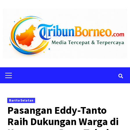
Skip
to
content
Primary
Menu
Barito Selatan
Pasangan Eddy-Tanto
Raih Dukungan Warga di