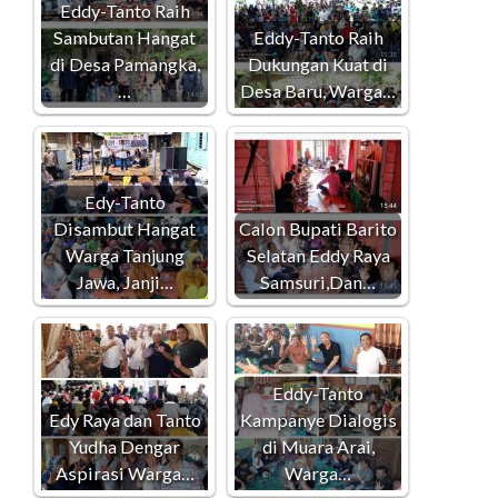
Eddy-Tanto Raih
Sambutan Hangat
Eddy-Tanto Raih
di Desa Pamangka,
Dukungan Kuat di
…
Desa Baru, Warga…
Edy-Tanto
Disambut Hangat
Calon Bupati Barito
Warga Tanjung
Selatan Eddy Raya
Jawa, Janji…
Samsuri,Dan…
Eddy-Tanto
Edy Raya dan Tanto
Kampanye Dialogis
Yudha Dengar
di Muara Arai,
Aspirasi Warga…
Warga…