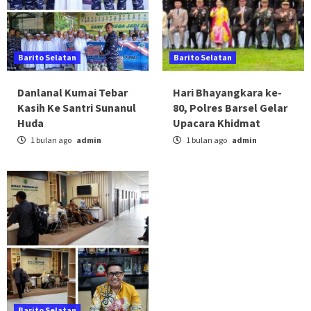
Barito Selatan
Barito Selatan
Danlanal Kumai Tebar
Hari Bhayangkara ke-
Kasih Ke Santri Sunanul
80, Polres Barsel Gelar
Huda
Upacara Khidmat
1 bulan ago
admin
1 bulan ago
admin
Barito Selatan