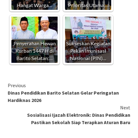
Hangat Warga…
Prioritas Utama,…
Penyerahan Hewan
Sukseskan Kegiatan
Kurban 1447 H di
Pekan Imunisasi
Barito Selatan:…
Nasional (PIN)…
Continue
Previous
Dinas Pendidikan Barito Selatan Gelar Peringatan
Reading
Hardiknas 2026
Next
Sosialisasi Ijazah Elektronik: Dinas Pendidikan
Pastikan Sekolah Siap Terapkan Aturan Baru