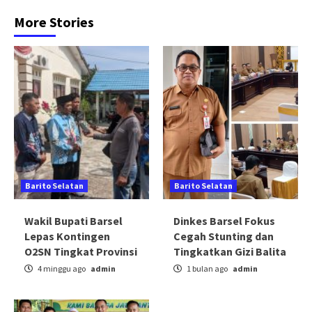
More Stories
Barito Selatan
Barito Selatan
Wakil Bupati Barsel
Dinkes Barsel Fokus
Lepas Kontingen
Cegah Stunting dan
O2SN Tingkat Provinsi
Tingkatkan Gizi Balita
4 minggu ago
admin
1 bulan ago
admin