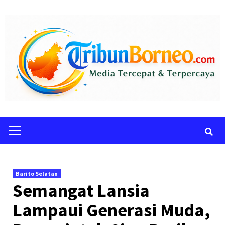
Skip
to
content
Primary
Menu
Barito Selatan
Semangat Lansia
Lampaui Generasi Muda,