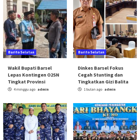
Barito Selatan
Barito Selatan
Wakil Bupati Barsel
Dinkes Barsel Fokus
Lepas Kontingen O2SN
Cegah Stunting dan
Tingkat Provinsi
Tingkatkan Gizi Balita
4 minggu ago
admin
1 bulan ago
admin