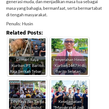
generasi muda, dan menjadikan masa tua sebagai
masa yang bahagia, bermanfaat, serta bermartabat
di tengah masyarakat.
Penulis: Husin
Related Posts:
Di Hari Raya
Penyerahan Hewan
Kurban, PT Barito
Kurban 1447 H di
Raja Berkah Tebar…
Barito Selatan…
Edy Raya dan Tanto
Keselamatan
Yudha Disambut
Masyarakat Jadi