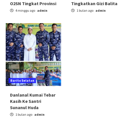
O2SN Tingkat Provinsi
Tingkatkan Gizi Balita
4 minggu ago
admin
1 bulan ago
admin
Barito Selatan
Danlanal Kumai Tebar
Kasih Ke Santri
Sunanul Huda
1 bulan ago
admin