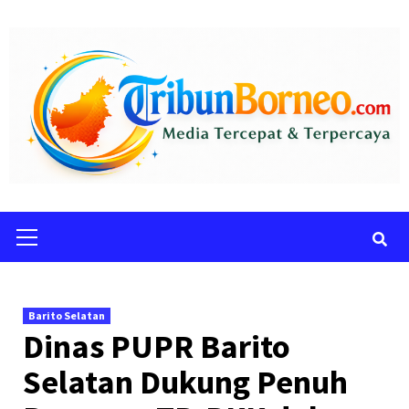
Skip
to
content
Primary
Menu
Barito Selatan
Dinas PUPR Barito
Selatan Dukung Penuh