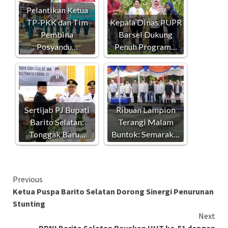
Pelantikan Ketua
TP-PKK dan Tim
Kepala Dinas PUPR
Pembina
Barsel Dukung
Posyandu…
Penuh Program…
Sertijab PJ Bupati
Ribuan Lampion
Barito Selatan:
Terangi Malam
Tonggak Baru…
Buntok: Semarak…
Continue
Previous
Ketua Puspa Barito Selatan Dorong Sinergi Penurunan
Reading
Stunting
Next
PPNI Barito Selatan Rayakan HUT ke-51 dengan