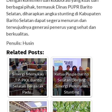
berbagai pihak, termasuk Dinas PUPR Barito
Selatan, diharapkan angka stunting di Kabupaten
Barito Selatan dapat segera menurun dan
terwujudnya generasi penerus yang sehat dan
berkualitas.
Penulis: Husin
Related Posts:
Sinergi Memukau
Ketua Puspa Barito
,TP-PKK Barito
Selatan Dorong
Selatan Bergerak
Sinergi Penurunan
Padu…
Stunting