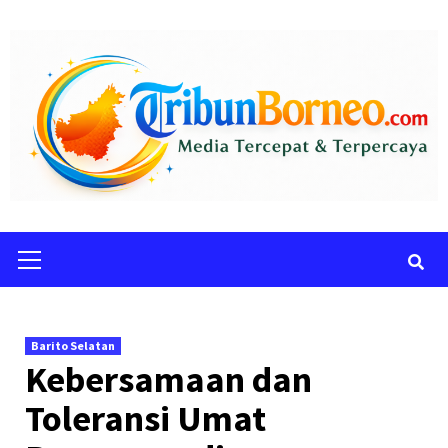
Skip
to
content
Primary
Menu
Barito Selatan
Kebersamaan dan
Toleransi Umat