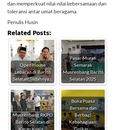
dan memperkuat nilai-nilai kebersamaan dan
toleransi antar umat beragama.
Penulis Husin
Related Posts:
Pasar Murah
Open House
Semarak
Lebaran di Barito
Musrenbang Barito
Selatan: Indahnya…
Selatan 2025
Buka Puasa
Bersama dan
Musrenbang RKPD
Berbagi
Barito Selatan di
Kebahagiaan:
Karau Kuala…
Golkar…