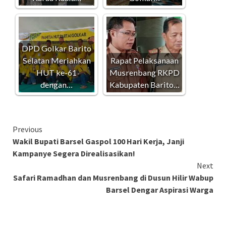
DPD Golkar Barito
Selatan Meriahkan
Rapat Pelaksanaan
HUT ke-61
Musrenbang RKPD
dengan…
Kabupaten Barito…
Continue
Previous
Wakil Bupati Barsel Gaspol 100 Hari Kerja, Janji
Reading
Kampanye Segera Direalisasikan!
Next
Safari Ramadhan dan Musrenbang di Dusun Hilir Wabup
Barsel Dengar Aspirasi Warga