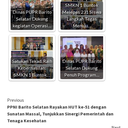
SMKN 1 Buntok
Dinas PUPR Barito
Melepas 231 Siswa
Selatan Dukung
Langkah Tegas
kegiatan Operasi…
Menuju…
Satukan Tekad, Raih
Dinas PUPR Barito
Keberhasilan:
Selatan Dukung
SMKN 1 Buntok…
Penuh Program…
Continue
Previous
PPNI Barito Selatan Rayakan HUT ke-51 dengan
Reading
Sunatan Massal, Tunjukkan Sinergi Pemerintah dan
Tenaga Kesehatan
Next