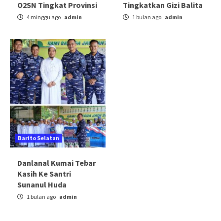
O2SN Tingkat Provinsi
Tingkatkan Gizi Balita
4 minggu ago
admin
1 bulan ago
admin
Barito Selatan
Danlanal Kumai Tebar
Kasih Ke Santri
Sunanul Huda
1 bulan ago
admin