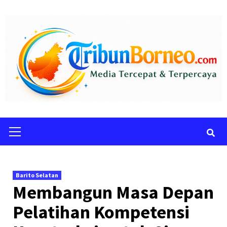
Skip
to
content
Primary
Menu
Barito Selatan
Membangun Masa Depan
Pelatihan Kompetensi