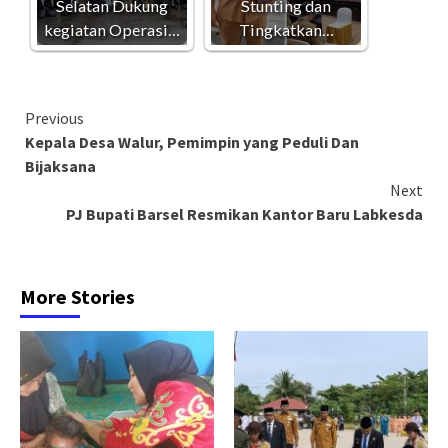
Selatan Dukung
Stunting dan
kegiatan Operasi…
Tingkatkan…
Continue
Previous
Kepala Desa Walur, Pemimpin yang Peduli Dan
Reading
Bijaksana
Next
PJ Bupati Barsel Resmikan Kantor Baru Labkesda
More Stories