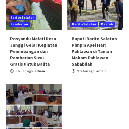
Barito Selatan
Kesehatan
Barito Selatan
Daerah
Posyandu Melati Desa
Bupati Barito Selatan
Janggi Gelar Kegiatan
Pimpin Apel Hari
Penimbangan dan
Pahlawan di Taman
Pemberian Susu
Makam Pahlawan
Gratis untuk Balita
Sababilah
9 bulan ago
admin
9 bulan ago
admin