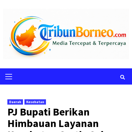
Skip
to
content
Primary
Menu
Daerah
Kesehatan
PJ Bupati Berikan
Himbauan Layanan