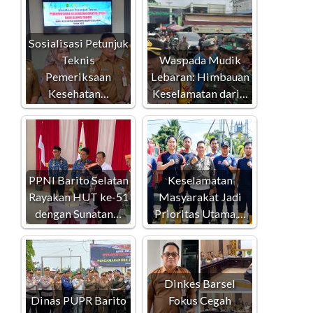
Sosialisasi Petunjuk
Teknis
Waspada Mudik
Pemeriksaan
Lebaran: Himbauan
Kesehatan…
Keselamatan dari…
PPNI Barito Selatan
Keselamatan
Rayakan HUT ke-51
Masyarakat Jadi
dengan Sunatan…
Prioritas Utama,…
Dinkes Barsel
Dinas PUPR Barito
Fokus Cegah