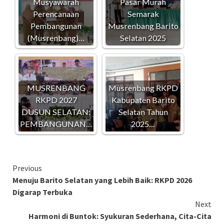
Musyawarah
Pasar Murah
Perencanaan
Semarak
Pembangunan
Musrenbang Barito
(Musrenbang)…
Selatan 2025
MUSRENBANG
Musrenbang RKPD
RKPD 2027
Kabupaten Barito
DUSUN SELATAN:
Selatan Tahun
PEMBANGUNAN…
2025…
Continue
Previous
Menuju Barito Selatan yang Lebih Baik: RKPD 2026
Reading
Digarap Terbuka
Next
Harmoni di Buntok: Syukuran Sederhana, Cita-Cita