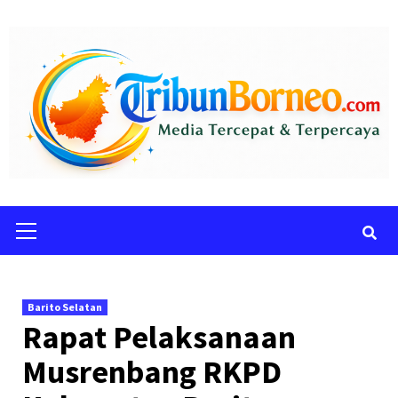
Skip
to
content
Primary
Menu
Barito Selatan
Rapat Pelaksanaan
Musrenbang RKPD