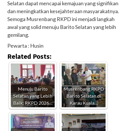
Selatan dapat mencapai kemajuan yang signifikan
dan meningkatkan kesejahteraan masyarakatnya.
Semoga Musrenbang RKPD ini menjadi langkah
awal yang solid menuju Barito Selatan yang lebih
gemilang.
Pewarta : Husin
Related Posts:
Menuju Barito
Musrenbang RKPD
Selatan yang Lebih
Barito Selatan di
Baik: RKPD 2026…
Karau Kuala…