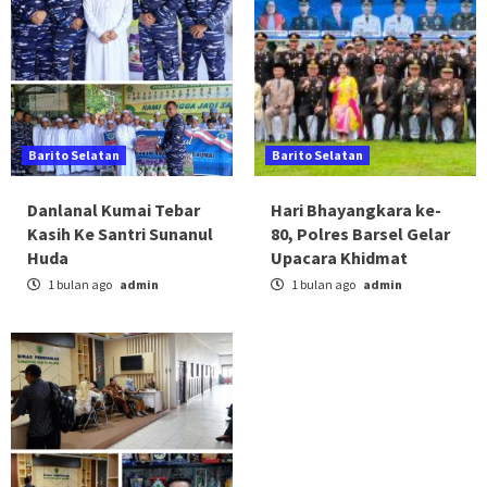
Barito Selatan
Barito Selatan
Danlanal Kumai Tebar
Hari Bhayangkara ke-
Kasih Ke Santri Sunanul
80, Polres Barsel Gelar
Huda
Upacara Khidmat
1 bulan ago
admin
1 bulan ago
admin