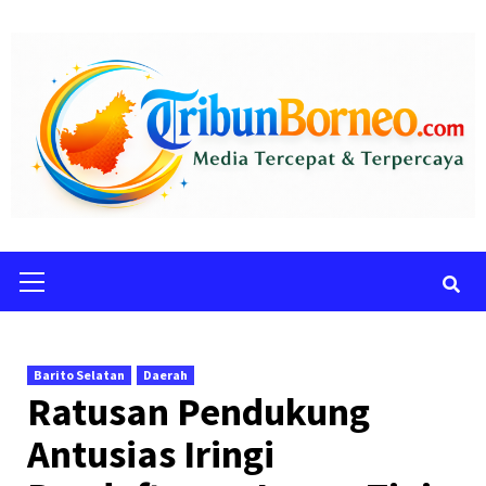
Skip
to
content
Primary
Menu
Barito Selatan
Daerah
Ratusan Pendukung
Antusias Iringi