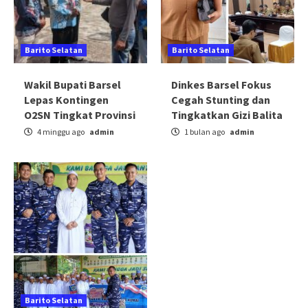
Barito Selatan
Barito Selatan
Wakil Bupati Barsel
Dinkes Barsel Fokus
Lepas Kontingen
Cegah Stunting dan
O2SN Tingkat Provinsi
Tingkatkan Gizi Balita
4 minggu ago
admin
1 bulan ago
admin
Barito Selatan