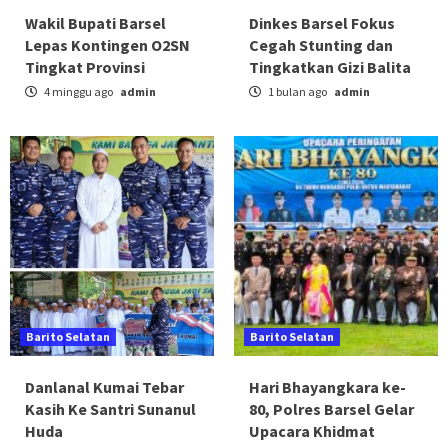
Wakil Bupati Barsel
Dinkes Barsel Fokus
Lepas Kontingen O2SN
Cegah Stunting dan
Tingkat Provinsi
Tingkatkan Gizi Balita
4 minggu ago
admin
1 bulan ago
admin
Barito Selatan
Barito Selatan
Danlanal Kumai Tebar
Hari Bhayangkara ke-
Kasih Ke Santri Sunanul
80, Polres Barsel Gelar
Huda
Upacara Khidmat