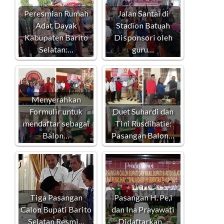
Peresmian Rumah
Jalan Santai di
Adat Dayak
Stadion Batuah
Kabupaten Barito
Disponsori oleh
Selatan:…
guru…
Menyerahkan
Formulir untuk
Duet Suhardi dan
mendaftar sebagai
Tini Rusdihatie:
Balon…
Pasangan Balon…
Tiga Pasangan
Pasangan H. Pe,i
Calon Bupati Barito
dan Ina Prayawati
Selatan Resmi…
Didaftarkan…