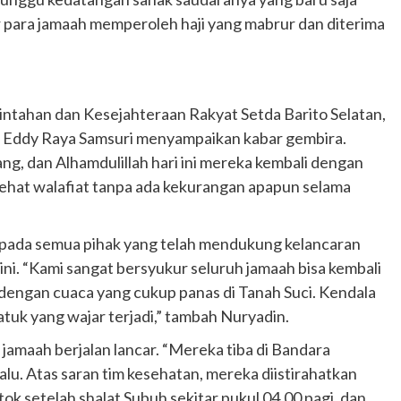
 para jamaah memperoleh haji yang mabrur dan diterima
ntahan dan Kesejahteraan Rakyat Setda Barito Selatan,
ti Eddy Raya Samsuri menyampaikan kabar gembira.
ng, dan Alhamdulillah hari ini mereka kembali dengan
ehat walafiat tanpa ada kekurangan apapun selama
epada semua pihak yang telah mendukung kelancaran
ini. “Kami sangat bersyukur seluruh jamaah bisa kembali
engan cuaca yang cukup panas di Tanah Suci. Kendala
atuk yang wajar terjadi,” tambah Nuryadin.
jamaah berjalan lancar. “Mereka tiba di Bandara
alu. Atas saran tim kesehatan, mereka diistirahatkan
k setelah shalat Subuh sekitar pukul 04.00 pagi, dan