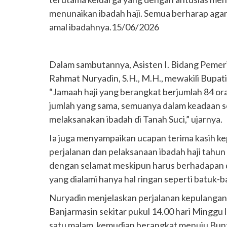
menunaikan ibadah haji. Semua berharap agar
amal ibadahnya.15/06/2026
Dalam sambutannya, Asisten I. Bidang Pemeri
Rahmat Nuryadin, S.H., M.H., mewakili Bupa
“Jamaah haji yang berangkat berjumlah 84 ora
jumlah yang sama, semuanya dalam keadaan s
melaksanakan ibadah di Tanah Suci,” ujarnya.
Ia juga menyampaikan ucapan terima kasih k
perjalanan dan pelaksanaan ibadah haji tahun 
dengan selamat meskipun harus berhadapan d
yang dialami hanya hal ringan seperti batuk-b
Nuryadin menjelaskan perjalanan kepulangan 
Banjarmasin sekitar pukul 14.00 hari Minggu l
satu malam, kemudian berangkat menuju Bunto