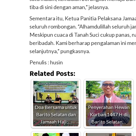
tiba di sini dengan aman,” jelasnya.
Sementara itu, Ketua Panitia Pelaksana Jamaa
seluruh rombongan. “Alhamdulillah seluruh j
Meskipun cuaca di Tanah Suci cukup panas,
beribadah. Kami berharap pengalaman ini men
selanjutnya,” pungkasnya.
Penulis : husin
Related Posts:
Doa Bersama untuk
Penyerahan Hewan
Barito Selatan dan
Kurban 1447 H di
Jamaah Haji:…
Barito Selatan…