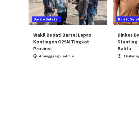
Barito Selatan
Barito Sela
Wakil Bupati Barsel Lepas
Dinkes B
Kontingen O2SN Tingkat
Stunting 
Provinsi
Balita
4 minggu ago
admin
1 bulan a