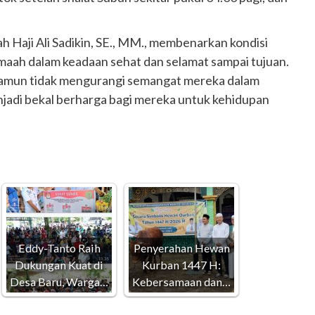
h Haji Ali Sadikin, SE., MM., membenarkan kondisi
amaah dalam keadaan sehat dan selamat sampai tujuan.
 namun tidak mengurangi semangat mereka dalam
jadi bekal berharga bagi mereka untuk kehidupan
Eddy-Tanto Raih
Penyerahan Hewan
Dukungan Kuat di
Kurban 1447 H:
Desa Baru, Warga…
Kebersamaan dan…