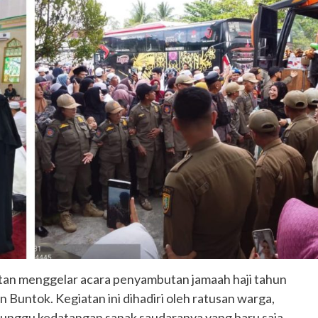
tan menggelar acara penyambutan jamaah haji tahun
Buntok. Kegiatan ini dihadiri oleh ratusan warga,
unggu kedatangan sanak saudaranya yang baru saja