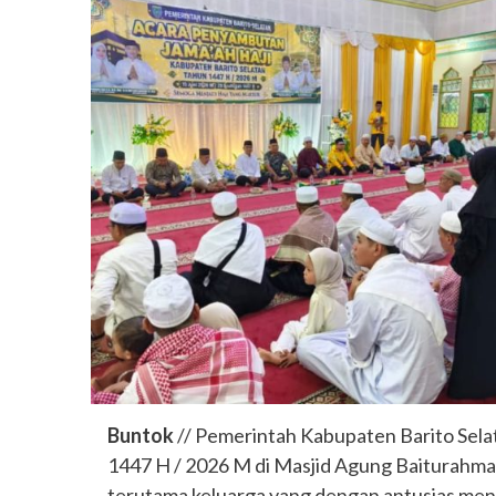
Buntok
// Pemerintah Kabupaten Barito Sela
1447 H / 2026 M di Masjid Agung Baiturahman 
terutama keluarga yang dengan antusias men