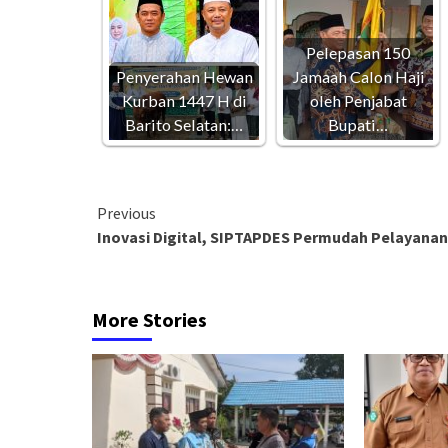
Pelepasan 150
Penyerahan Hewan
Jamaah Calon Haji
Kurban 1447 H di
oleh Penjabat
Barito Selatan:…
Bupati…
Continue
Previous
Inovasi Digital, SIPTAPDES Permudah Pelayanan
Reading
More Stories