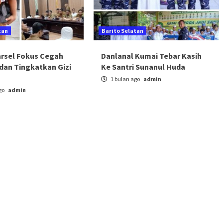
tan
Barito Selatan
arsel Fokus Cegah
Danlanal Kumai Tebar Kasih
dan Tingkatkan Gizi
Ke Santri Sunanul Huda
1 bulan ago
admin
go
admin