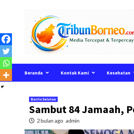
Skip
to
content
Beranda
Kontak Kami
Kesehatan
Barito Selatan
Sambut 84 Jamaah, P
2 bulan ago
admin