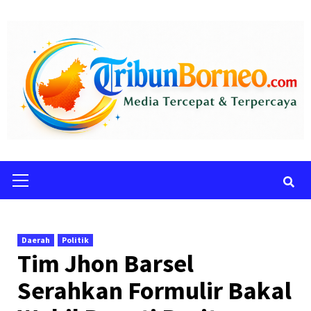
Skip
to
content
Primary
Menu
Daerah
Politik
Tim Jhon Barsel
Serahkan Formulir Bakal