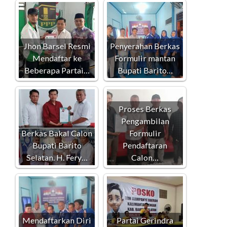
Jhon Barsel Resmi
Penyerahan Berkas
Mendaftar ke
Formulir mantan
Beberapa Partai…
Bupati Barito…
Proses Berkas
Pengambilan
Berkas Bakal Calon
Formulir
Bupati Barito
Pendaftaran
Selatan. H. Fery…
Calon…
Mendaftarkan Diri
Partai Gerindra