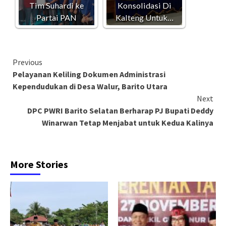
Tim Suhardi ke
Konsolidasi Di
Partai PAN
Kalteng Untuk…
Continue
Previous
Pelayanan Keliling Dokumen Administrasi
Reading
Kependudukan di Desa Walur, Barito Utara
Next
DPC PWRI Barito Selatan Berharap PJ Bupati Deddy
Winarwan Tetap Menjabat untuk Kedua Kalinya
More Stories