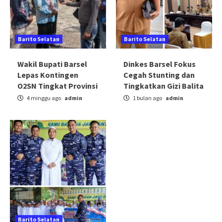
Barito Selatan
Barito Selatan
Wakil Bupati Barsel
Dinkes Barsel Fokus
Lepas Kontingen
Cegah Stunting dan
O2SN Tingkat Provinsi
Tingkatkan Gizi Balita
4 minggu ago
admin
1 bulan ago
admin
Barito Selatan