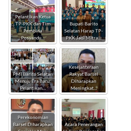
Pelantikan Ketua
TP-PKK dan Tim
Bupati Barito
Pembina
Selatan Harap TP-
Posyandu…
PKK Jadi Mitra…
Kesejahteraan
PMI Barito Selatan
Rakyat Barsel
Menuju Era Baru:
Diharapkan
Pelantikan…
Meningkat…
Perekonomian
Barsel Diharapkan
Acara Penerangan