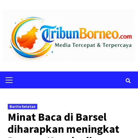
Skip
to
content
Primary
Menu
Barito Selatan
Minat Baca di Barsel
diharapkan meningkat