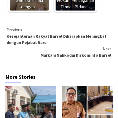
Semakin Maju
Hukum Pencegahan
dengan…
Tindak Pidana…
Continue
Previous
Kesejahteraan Rakyat Barsel Diharapkan Meningkat
Reading
dengan Pejabat Baru
Next
Markani Nahkodai Diskominfo Barsel
More Stories