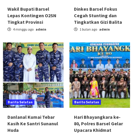
Wakil Bupati Barsel
Dinkes Barsel Fokus
Lepas Kontingen O2SN
Cegah Stunting dan
Tingkat Provinsi
Tingkatkan Gizi Balita
4 minggu ago
admin
1 bulan ago
admin
Barito Selatan
Barito Selatan
Danlanal Kumai Tebar
Hari Bhayangkara ke-
Kasih Ke Santri Sunanul
80, Polres Barsel Gelar
Huda
Upacara Khidmat