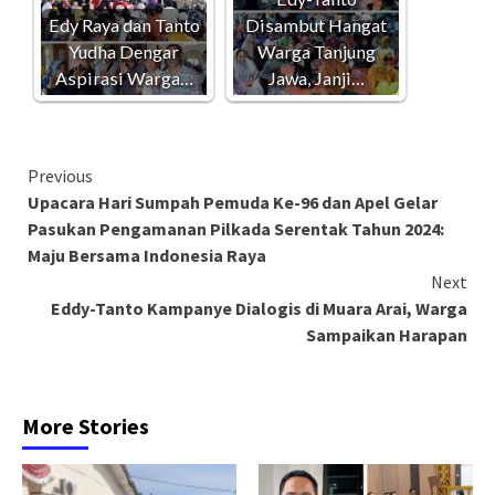
Edy Raya dan Tanto
Disambut Hangat
Yudha Dengar
Warga Tanjung
Aspirasi Warga…
Jawa, Janji…
Continue
Previous
Upacara Hari Sumpah Pemuda Ke-96 dan Apel Gelar
Reading
Pasukan Pengamanan Pilkada Serentak Tahun 2024:
Maju Bersama Indonesia Raya
Next
Eddy-Tanto Kampanye Dialogis di Muara Arai, Warga
Sampaikan Harapan
More Stories