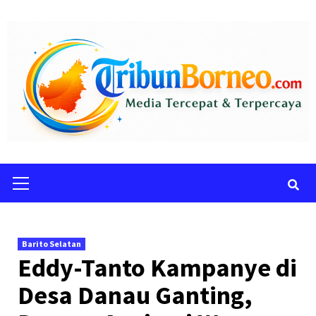
Skip
to
content
Primary
Menu
Barito Selatan
Eddy-Tanto Kampanye di
Desa Danau Ganting,