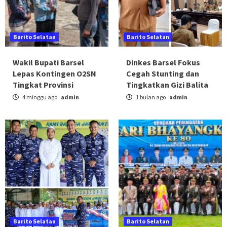
Barito Selatan
Barito Selatan
Wakil Bupati Barsel
Dinkes Barsel Fokus
Lepas Kontingen O2SN
Cegah Stunting dan
Tingkat Provinsi
Tingkatkan Gizi Balita
4 minggu ago
admin
1 bulan ago
admin
Barito Selatan
Barito Selatan