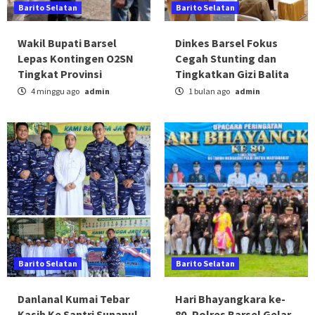
Barito Selatan
Barito Selatan
Wakil Bupati Barsel
Dinkes Barsel Fokus
Lepas Kontingen O2SN
Cegah Stunting dan
Tingkat Provinsi
Tingkatkan Gizi Balita
4 minggu ago
admin
1 bulan ago
admin
Barito Selatan
Barito Selatan
Danlanal Kumai Tebar
Hari Bhayangkara ke-
Kasih Ke Santri Sunanul
80, Polres Barsel Gelar