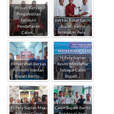
Proses Berkas
Pengambilan
Formulir
Berkas Bakal Calon
Pendaftaran
Bupati Barito
Calon…
Selatan. H. Fery…
H. Fery Supian
Penyerahan Berkas
Resmi Mendaftar
Formulir mantan
Sebagai Calon
Bupati Barito…
Bupati…
H. Fery Supian Maju
Calon Bupati Barito
Sebagai Calon
Selatan H. Fery