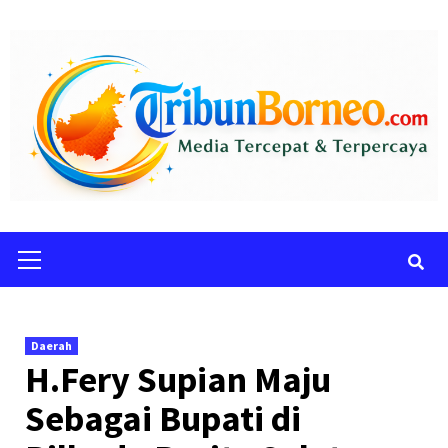
Skip
to
content
Primary
Menu
Daerah
H.Fery Supian Maju
Sebagai Bupati di