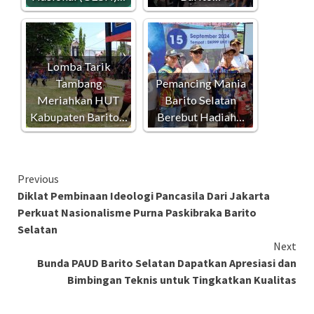
Lomba Tarik
Tambang
Pemancing Mania
Meriahkan HUT
Barito Selatan
Kabupaten Barito…
Berebut Hadiah…
Continue
Previous
Diklat Pembinaan Ideologi Pancasila Dari Jakarta
Reading
Perkuat Nasionalisme Purna Paskibraka Barito
Selatan
Next
Bunda PAUD Barito Selatan Dapatkan Apresiasi dan
Bimbingan Teknis untuk Tingkatkan Kualitas