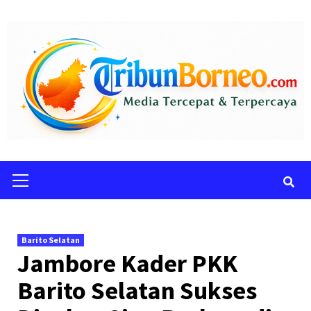
Skip
to
content
Primary
Menu
Barito Selatan
Jambore Kader PKK
Barito Selatan Sukses