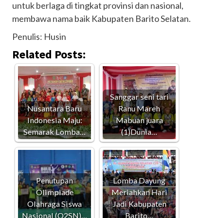
untuk berlaga di tingkat provinsi dan nasional,
membawa nama baik Kabupaten Barito Selatan.
Penulis: Husin
Related Posts:
Sanggar seni tari
Nusantara Baru
Ranu Mareh
Indonesia Maju:
Mabuan juara
Semarak Lomba…
(1)Dunia…
Penutupan
Lomba Dayung
Olimpiade
Meriahkan Hari
Olahraga Siswa
Jadi Kabupaten
Nasional (O2SN)…
Barito…