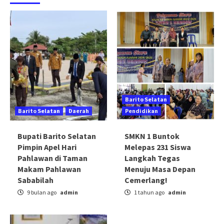
Barito Selatan
Barito Selatan
Daerah
Pendidikan
Bupati Barito Selatan
SMKN 1 Buntok
Pimpin Apel Hari
Melepas 231 Siswa
Pahlawan di Taman
Langkah Tegas
Makam Pahlawan
Menuju Masa Depan
Sababilah
Cemerlang!
9 bulan ago
admin
1 tahun ago
admin