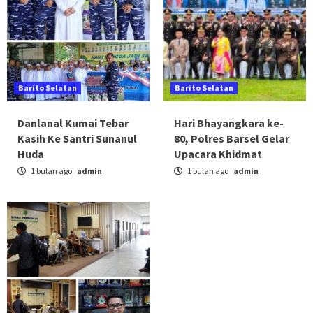
Barito Selatan
Barito Selatan
Danlanal Kumai Tebar
Hari Bhayangkara ke-
Kasih Ke Santri Sunanul
80, Polres Barsel Gelar
Huda
Upacara Khidmat
1 bulan ago
admin
1 bulan ago
admin