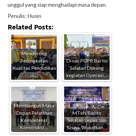
unggul yang siap menghadapi masa depan.
Penulis: Husin
Related Posts:
Mendorong
Peningkatan
Dinas PUPR Barito
Kualitas Pendidikan
Selatan Dukung
di…
kegiatan Operasi…
Membangun Masa
Depan Pelatihan
MTsN Barito
Kompetensi
Selatan Lepas 186
Konstruksi…
Siswa, Wujudkan…