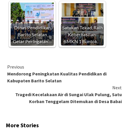
Dinas Pendidikan
Satukan Tekad, Raih
Barito Selatan
Keberhasilan:
Gelar Peringatan…
SMKN 1 Buntok…
Continue
Previous
Mendorong Peningkatan Kualitas Pendidikan di
Reading
Kabupaten Barito Selatan
Next
Tragedi Kecelakaan Air di Sungai Ulak Pulung, Satu
Korban Tenggelam Ditemukan di Desa Babai
More Stories