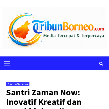
Skip
to
content
Primary
Menu
Barito Selatan
Santri Zaman Now:
Inovatif Kreatif dan