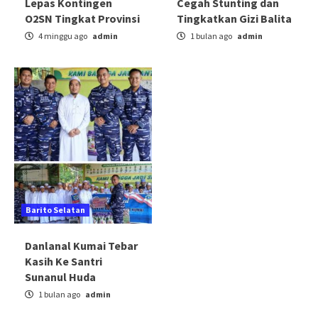
Lepas Kontingen
Cegah Stunting dan
O2SN Tingkat Provinsi
Tingkatkan Gizi Balita
4 minggu ago
admin
1 bulan ago
admin
Barito Selatan
Danlanal Kumai Tebar
Kasih Ke Santri
Sunanul Huda
1 bulan ago
admin