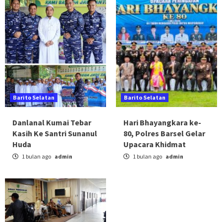
Barito Selatan
Barito Selatan
Danlanal Kumai Tebar
Hari Bhayangkara ke-
Kasih Ke Santri Sunanul
80, Polres Barsel Gelar
Huda
Upacara Khidmat
1 bulan ago
admin
1 bulan ago
admin