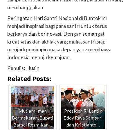
membanggakan.
Peringatan Hari Santri Nasional di Buntok ini
menjadi inspirasi bagi para santri untuk terus
berkarya dan berinovasi. Dengan semangat
kreativitas dan akhlak yang mulia, santri siap
menjadi pemimpin masa depan yang membawa
Indonesia menuju kemajuan.
Penulis: Husin
Related Posts:
Mutiara Iman
Presiden RI Lantik
Bermekaran, Bupati
Eddy Raya Samsuri
Barsel Resmikan…
dan Kristianto…