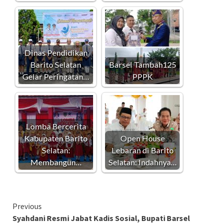
Dinas Pendidikan
Barito Selatan
Barsel Tambah125
Gelar Peringatan…
PPPK
Lomba Bercerita
Kabupaten Barito
Open House
Selatan:
Lebaran di Barito
Membangun…
Selatan: Indahnya…
Continue
Previous
Syahdani Resmi Jabat Kadis Sosial, Bupati Barsel