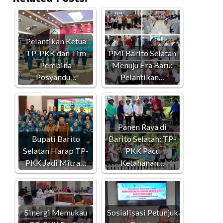
Pelantikan Ketua
TP-PKK dan Tim
PMI Barito Selatan
Pembina
Menuju Era Baru:
Posyandu…
Pelantikan…
Panen Raya di
Bupati Barito
Barito Selatan: TP-
Selatan Harap TP-
PKK Pacu
PKK Jadi Mitra…
Ketahanan…
Sinergi Memukau
Sosialisasi Petunjuk