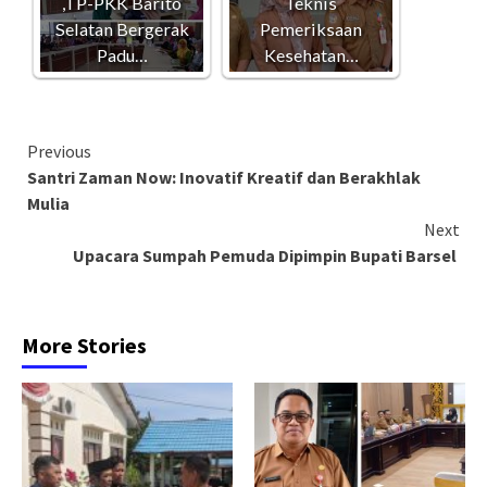
,TP-PKK Barito
Teknis
Selatan Bergerak
Pemeriksaan
Padu…
Kesehatan…
Continue
Previous
Santri Zaman Now: Inovatif Kreatif dan Berakhlak
Reading
Mulia
Next
Upacara Sumpah Pemuda Dipimpin Bupati Barsel
More Stories