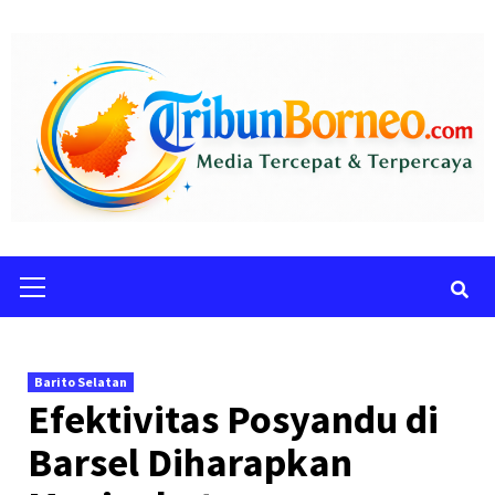
Skip
to
content
Primary
Menu
Barito Selatan
Efektivitas Posyandu di
Barsel Diharapkan