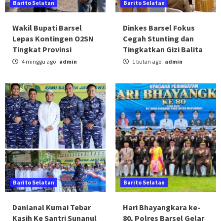
Barito Selatan
Barito Selatan
Wakil Bupati Barsel
Dinkes Barsel Fokus
Lepas Kontingen O2SN
Cegah Stunting dan
Tingkat Provinsi
Tingkatkan Gizi Balita
4 minggu ago
admin
1 bulan ago
admin
Barito Selatan
Barito Selatan
Danlanal Kumai Tebar
Hari Bhayangkara ke-
Kasih Ke Santri Sunanul
80, Polres Barsel Gelar