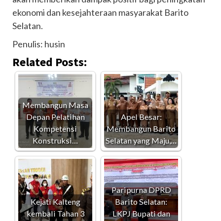
ekonomi dan kesejahteraan masyarakat Barito
Selatan.
Penulis: husin
Related Posts:
Membangun Masa
Depan Pelatihan
Apel Besar:
Kompetensi
Membangun Barito
Konstruksi…
Selatan yang Maju,…
Paripurna DPRD
Kejati Kalteng
Barito Selatan:
kembali Tahan 3
LKPJ Bupati dan