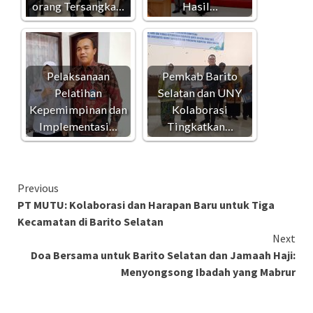
orang Tersangka…
Hasil…
Pelaksanaan
Pemkab Barito
Pelatihan
Selatan dan UNY
Kepemimpinan dan
Kolaborasi
Implementasi…
Tingkatkan…
Continue
Previous
PT MUTU: Kolaborasi dan Harapan Baru untuk Tiga
Reading
Kecamatan di Barito Selatan
Next
Doa Bersama untuk Barito Selatan dan Jamaah Haji:
Menyongsong Ibadah yang Mabrur