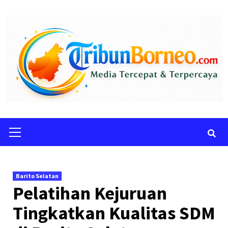
Skip
to
content
Primary
Menu
Barito Selatan
Pelatihan Kejuruan
Tingkatkan Kualitas SDM