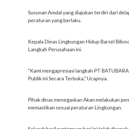
Susunan Amdal yang diajukan terdiri dari del
peraturan yang berlaku.
Kepala Dinas Lingkungan Hidup Barsel Bili
Langkah Perusahaan ini.
“Kami mengapresiasi langkah PT BATUBARA
Publik ini Secara Terbuka,” Ucapnya.
Pihak dinas menegaskan Akan melakukan pen
memastikan sesuai peraturan Lingkungan.
Seluruh hasil pertemuan hari ini telah disep