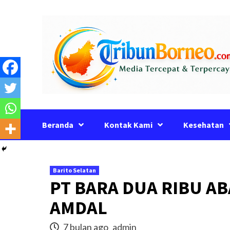
Skip
to
content
Beranda
Kontak Kami
Kesehatan
Barito Selatan
PT BARA DUA RIBU A
AMDAL
7 bulan ago
admin