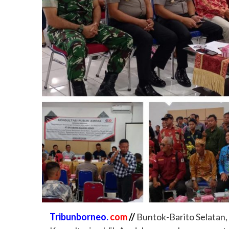
Tribunborneo.
com
//
Buntok-Barito Selatan,