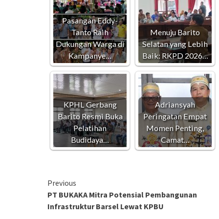
Pasangan Eddy-
Tanto Raih
Menuju Barito
Dukungan Warga di
Selatan yang Lebih
Kampanye…
Baik: RKPD 2026…
KPHL Gerbang
Adriansyah
Barito Resmi Buka
Peringatan Empat
Pelatihan
Momen Penting,
Budidaya…
Camat…
Continue
Previous
PT BUKAKA Mitra Potensial Pembangunan
Reading
Infrastruktur Barsel Lewat KPBU